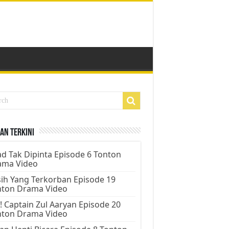
an Terkini
d Tak Dipinta Episode 6 Tonton
ama Video
ih Yang Terkorban Episode 19
nton Drama Video
! Captain Zul Aaryan Episode 20
nton Drama Video