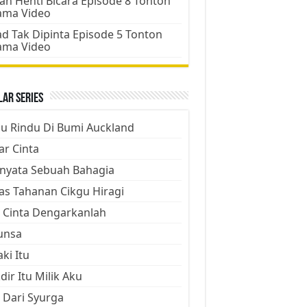
an Henti Bicara Episode 8 Tonton
ama Video
d Tak Dipinta Episode 5 Tonton
ama Video
ar Series
ju Rindu Di Bumi Auckland
ar Cinta
nyata Sebuah Bahagia
as Tahanan Cikgu Hiragi
 Cinta Dengarkanlah
unsa
aki Itu
dir Itu Milik Aku
 Dari Syurga