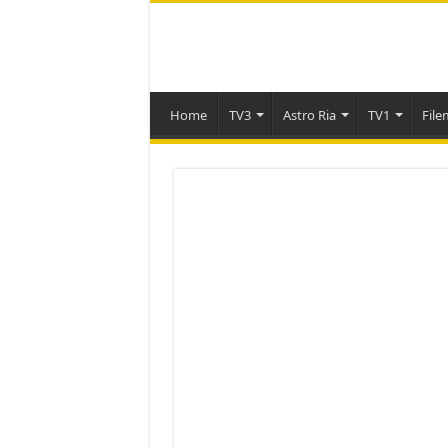
Home
TV3
Astro Ria
TV1
File