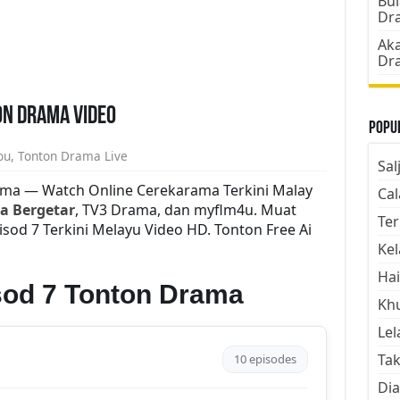
Bul
Dr
Aka
Dr
on Drama Video
Popul
ou
,
Tonton Drama Live
Sal
ama — Watch Online Cerekarama Terkini Malay
Cal
a Bergetar
, TV3 Drama, dan myflm4u. Muat
Ter
isod 7 Terkini Melayu Video HD. Tonton Free Ai
Kel
Hai
sod 7 Tonton Drama
Kh
Lel
Tak
10 episodes
Dia