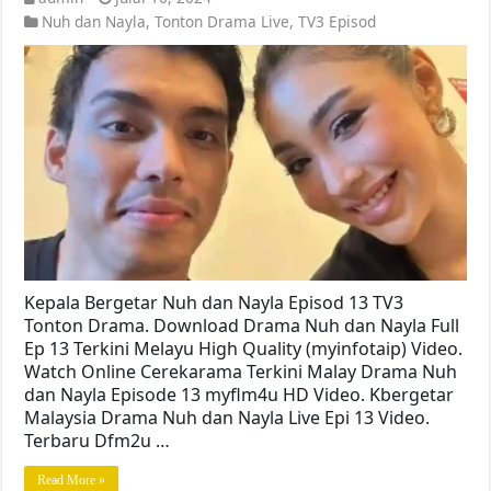
Nuh dan Nayla
,
Tonton Drama Live
,
TV3 Episod
Kepala Bergetar Nuh dan Nayla Episod 13 TV3
Tonton Drama. Download Drama Nuh dan Nayla Full
Ep 13 Terkini Melayu High Quality (myinfotaip) Video.
Watch Online Cerekarama Terkini Malay Drama Nuh
dan Nayla Episode 13 myflm4u HD Video. Kbergetar
Malaysia Drama Nuh dan Nayla Live Epi 13 Video.
Terbaru Dfm2u …
Read More »