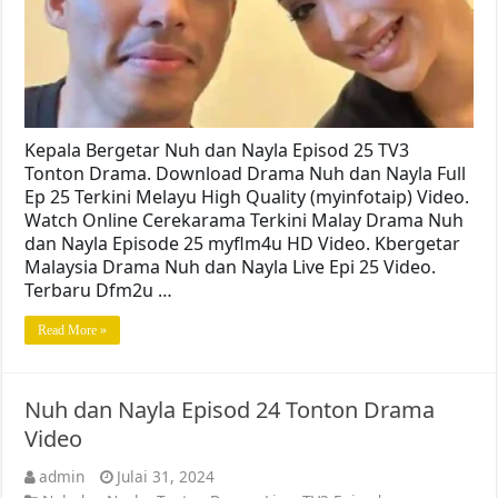
Kepala Bergetar Nuh dan Nayla Episod 25 TV3
Tonton Drama. Download Drama Nuh dan Nayla Full
Ep 25 Terkini Melayu High Quality (myinfotaip) Video.
Watch Online Cerekarama Terkini Malay Drama Nuh
dan Nayla Episode 25 myflm4u HD Video. Kbergetar
Malaysia Drama Nuh dan Nayla Live Epi 25 Video.
Terbaru Dfm2u …
Read More »
Nuh dan Nayla Episod 24 Tonton Drama
Video
admin
Julai 31, 2024