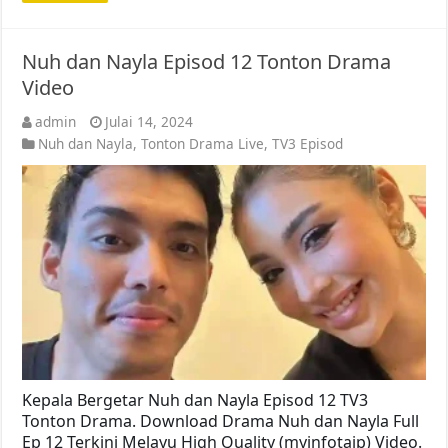
Nuh dan Nayla Episod 12 Tonton Drama
Video
admin
Julai 14, 2024
Nuh dan Nayla
,
Tonton Drama Live
,
TV3 Episod
Kepala Bergetar Nuh dan Nayla Episod 12 TV3
Tonton Drama. Download Drama Nuh dan Nayla Full
Ep 12 Terkini Melayu High Quality (myinfotaip) Video.