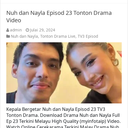
Nuh dan Nayla Episod 23 Tonton Drama
Video
admin
Julai 29, 2024
Nuh dan Nayla
,
Tonton Drama Live
,
TV3 Episod
Kepala Bergetar Nuh dan Nayla Episod 23 TV3
Tonton Drama. Download Drama Nuh dan Nayla Full
Ep 23 Terkini Melayu High Quality (myinfotaip) Video.
Watch Online Cerekarama Terkini Malay Drama Nuh