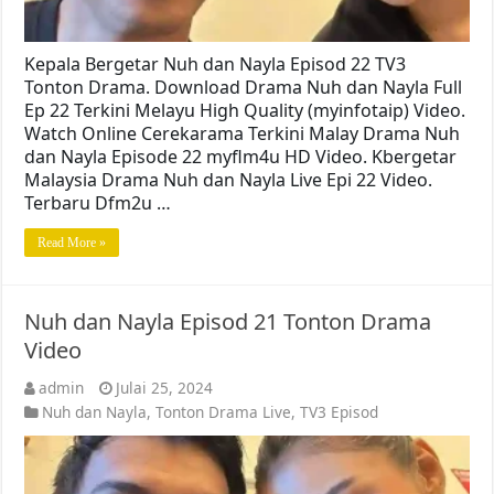
Kepala Bergetar Nuh dan Nayla Episod 22 TV3
Tonton Drama. Download Drama Nuh dan Nayla Full
Ep 22 Terkini Melayu High Quality (myinfotaip) Video.
Watch Online Cerekarama Terkini Malay Drama Nuh
dan Nayla Episode 22 myflm4u HD Video. Kbergetar
Malaysia Drama Nuh dan Nayla Live Epi 22 Video.
Terbaru Dfm2u …
Read More »
Nuh dan Nayla Episod 21 Tonton Drama
Video
admin
Julai 25, 2024
Nuh dan Nayla
,
Tonton Drama Live
,
TV3 Episod