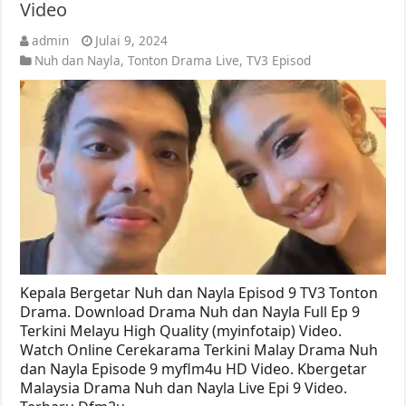
Video
admin
Julai 9, 2024
Nuh dan Nayla
,
Tonton Drama Live
,
TV3 Episod
Kepala Bergetar Nuh dan Nayla Episod 9 TV3 Tonton
Drama. Download Drama Nuh dan Nayla Full Ep 9
Terkini Melayu High Quality (myinfotaip) Video.
Watch Online Cerekarama Terkini Malay Drama Nuh
dan Nayla Episode 9 myflm4u HD Video. Kbergetar
Malaysia Drama Nuh dan Nayla Live Epi 9 Video.