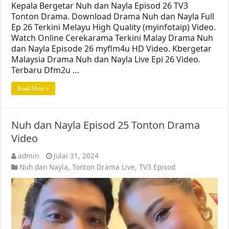
Kepala Bergetar Nuh dan Nayla Episod 26 TV3
Tonton Drama. Download Drama Nuh dan Nayla Full
Ep 26 Terkini Melayu High Quality (myinfotaip) Video.
Watch Online Cerekarama Terkini Malay Drama Nuh
dan Nayla Episode 26 myflm4u HD Video. Kbergetar
Malaysia Drama Nuh dan Nayla Live Epi 26 Video.
Terbaru Dfm2u …
Read More »
Nuh dan Nayla Episod 25 Tonton Drama
Video
admin
Julai 31, 2024
Nuh dan Nayla
,
Tonton Drama Live
,
TV3 Episod