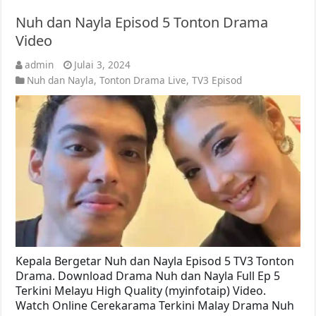
Nuh dan Nayla Episod 5 Tonton Drama
Video
admin
Julai 3, 2024
Nuh dan Nayla
,
Tonton Drama Live
,
TV3 Episod
Kepala Bergetar Nuh dan Nayla Episod 5 TV3 Tonton
Drama. Download Drama Nuh dan Nayla Full Ep 5
Terkini Melayu High Quality (myinfotaip) Video.
Watch Online Cerekarama Terkini Malay Drama Nuh