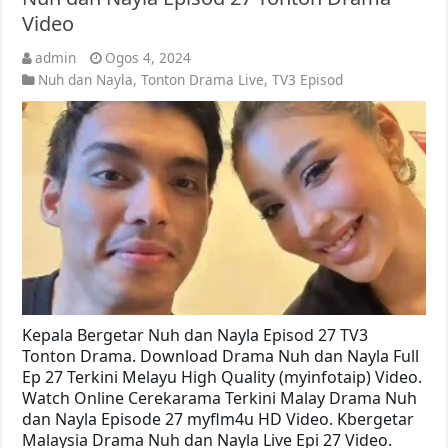
Video
admin
Ogos 4, 2024
Nuh dan Nayla
,
Tonton Drama Live
,
TV3 Episod
Kepala Bergetar Nuh dan Nayla Episod 27 TV3
Tonton Drama. Download Drama Nuh dan Nayla Full
Ep 27 Terkini Melayu High Quality (myinfotaip) Video.
Watch Online Cerekarama Terkini Malay Drama Nuh
dan Nayla Episode 27 myflm4u HD Video. Kbergetar
Malaysia Drama Nuh dan Nayla Live Epi 27 Video.