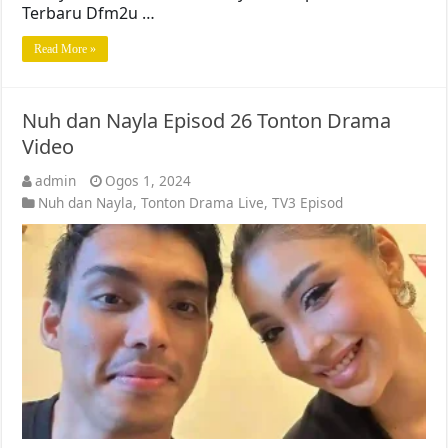
Terbaru Dfm2u …
Read More »
Nuh dan Nayla Episod 26 Tonton Drama
Video
admin
Ogos 1, 2024
Nuh dan Nayla
,
Tonton Drama Live
,
TV3 Episod