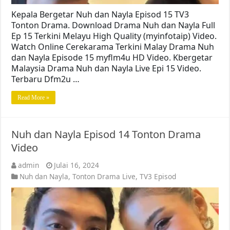
Kepala Bergetar Nuh dan Nayla Episod 15 TV3
Tonton Drama. Download Drama Nuh dan Nayla Full
Ep 15 Terkini Melayu High Quality (myinfotaip) Video.
Watch Online Cerekarama Terkini Malay Drama Nuh
dan Nayla Episode 15 myflm4u HD Video. Kbergetar
Malaysia Drama Nuh dan Nayla Live Epi 15 Video.
Terbaru Dfm2u …
Read More »
Nuh dan Nayla Episod 14 Tonton Drama
Video
admin
Julai 16, 2024
Nuh dan Nayla
,
Tonton Drama Live
,
TV3 Episod