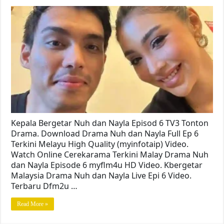
Kepala Bergetar Nuh dan Nayla Episod 6 TV3 Tonton
Drama. Download Drama Nuh dan Nayla Full Ep 6
Terkini Melayu High Quality (myinfotaip) Video.
Watch Online Cerekarama Terkini Malay Drama Nuh
dan Nayla Episode 6 myflm4u HD Video. Kbergetar
Malaysia Drama Nuh dan Nayla Live Epi 6 Video.
Terbaru Dfm2u …
Read More »