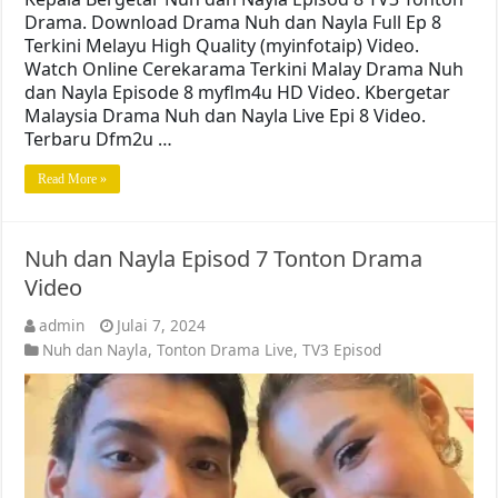
Drama. Download Drama Nuh dan Nayla Full Ep 8
Terkini Melayu High Quality (myinfotaip) Video.
Watch Online Cerekarama Terkini Malay Drama Nuh
dan Nayla Episode 8 myflm4u HD Video. Kbergetar
Malaysia Drama Nuh dan Nayla Live Epi 8 Video.
Terbaru Dfm2u …
Read More »
Nuh dan Nayla Episod 7 Tonton Drama
Video
admin
Julai 7, 2024
Nuh dan Nayla
,
Tonton Drama Live
,
TV3 Episod