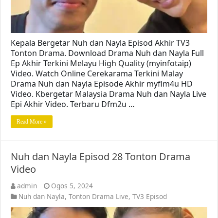
Kepala Bergetar Nuh dan Nayla Episod Akhir TV3
Tonton Drama. Download Drama Nuh dan Nayla Full
Ep Akhir Terkini Melayu High Quality (myinfotaip)
Video. Watch Online Cerekarama Terkini Malay
Drama Nuh dan Nayla Episode Akhir myflm4u HD
Video. Kbergetar Malaysia Drama Nuh dan Nayla Live
Epi Akhir Video. Terbaru Dfm2u …
Read More »
Nuh dan Nayla Episod 28 Tonton Drama
Video
admin
Ogos 5, 2024
Nuh dan Nayla
,
Tonton Drama Live
,
TV3 Episod