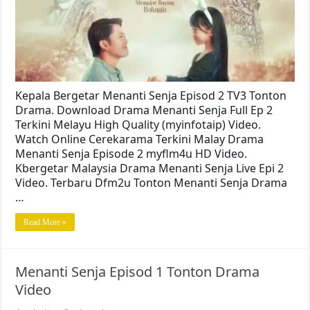
Kepala Bergetar Menanti Senja Episod 2 TV3 Tonton
Drama. Download Drama Menanti Senja Full Ep 2
Terkini Melayu High Quality (myinfotaip) Video.
Watch Online Cerekarama Terkini Malay Drama
Menanti Senja Episode 2 myflm4u HD Video.
Kbergetar Malaysia Drama Menanti Senja Live Epi 2
Video. Terbaru Dfm2u Tonton Menanti Senja Drama
…
Read More »
Menanti Senja Episod 1 Tonton Drama
Video