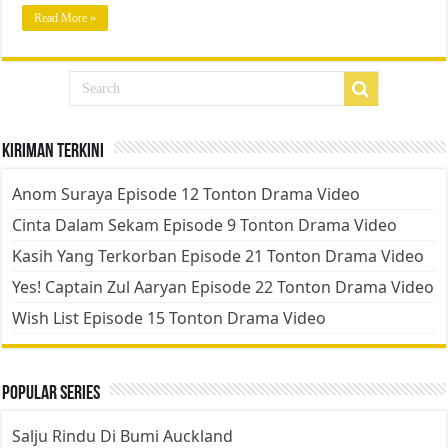
Read More »
Kiriman Terkini
Anom Suraya Episode 12 Tonton Drama Video
Cinta Dalam Sekam Episode 9 Tonton Drama Video
Kasih Yang Terkorban Episode 21 Tonton Drama Video
Yes! Captain Zul Aaryan Episode 22 Tonton Drama Video
Wish List Episode 15 Tonton Drama Video
Popular Series
Salju Rindu Di Bumi Auckland