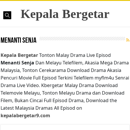
Kepala Bergetar
Menanti Senja
Kepala Bergetar
Tonton Malay Drama Live Episod
Menanti Senja
Dan Melayu Telefilem, Akasia Mega Drama
Malaysia, Tonton Cerekarama Download Drama Akasia
Pencuri Movie Full Episod Terkini Telefilem myflm4u Senrai
Drama Live Video. Kbergetar Malay Drama Download
Telemovie Melayu, Tonton Melayu Drama dan Download
Filem, Bukan Cincai Full Episod Drama, Download the
Latest Malaysia Dramas All Episod on
kepalabergetar9.com