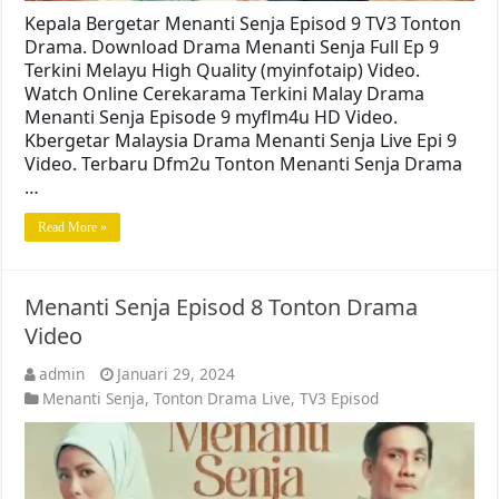
Kepala Bergetar Menanti Senja Episod 9 TV3 Tonton
Drama. Download Drama Menanti Senja Full Ep 9
Terkini Melayu High Quality (myinfotaip) Video.
Watch Online Cerekarama Terkini Malay Drama
Menanti Senja Episode 9 myflm4u HD Video.
Kbergetar Malaysia Drama Menanti Senja Live Epi 9
Video. Terbaru Dfm2u Tonton Menanti Senja Drama
…
Read More »
Menanti Senja Episod 8 Tonton Drama
Video
admin
Januari 29, 2024
Menanti Senja
,
Tonton Drama Live
,
TV3 Episod