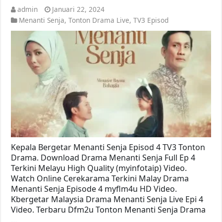
admin
Januari 22, 2024
Menanti Senja
,
Tonton Drama Live
,
TV3 Episod
Kepala Bergetar Menanti Senja Episod 4 TV3 Tonton
Drama. Download Drama Menanti Senja Full Ep 4
Terkini Melayu High Quality (myinfotaip) Video.
Watch Online Cerekarama Terkini Malay Drama
Menanti Senja Episode 4 myflm4u HD Video.
Kbergetar Malaysia Drama Menanti Senja Live Epi 4
Video. Terbaru Dfm2u Tonton Menanti Senja Drama
…