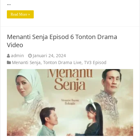
…
Read More »
Menanti Senja Episod 6 Tonton Drama
Video
admin
Januari 24, 2024
Menanti Senja
,
Tonton Drama Live
,
TV3 Episod