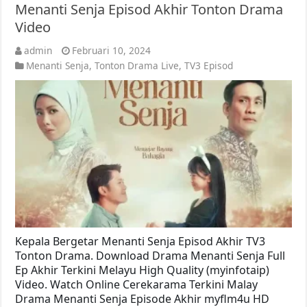
Menanti Senja Episod Akhir Tonton Drama
Video
admin
Februari 10, 2024
Menanti Senja
,
Tonton Drama Live
,
TV3 Episod
Kepala Bergetar Menanti Senja Episod Akhir TV3
Tonton Drama. Download Drama Menanti Senja Full
Ep Akhir Terkini Melayu High Quality (myinfotaip)
Video. Watch Online Cerekarama Terkini Malay
Drama Menanti Senja Episode Akhir myflm4u HD