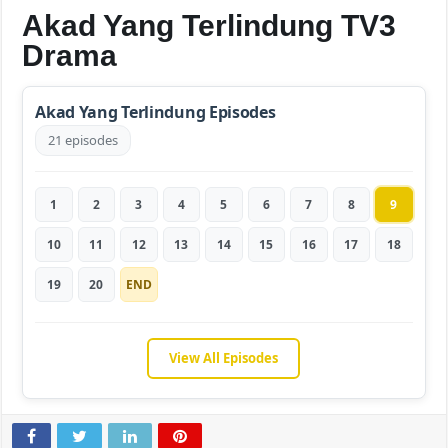
Akad Yang Terlindung TV3
Drama
Akad Yang Terlindung Episodes
21 episodes
1
2
3
4
5
6
7
8
9
10
11
12
13
14
15
16
17
18
19
20
END
View All Episodes