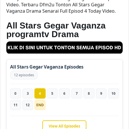
Video. Terbaru Dfm2u Tonton All Stars Gegar
Vaganza Drama Senarai Full Episod 4 Today Video.
All Stars Gegar Vaganza
programtv Drama
All Stars Gegar Vaganza Episodes
12 episodes
0
3
4
5
6
7
8
9
10
11
12
END
View All Episodes