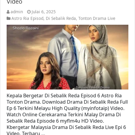
Video
admin
Julai 6, 2025
Astro Ria Episod
,
Di Sebalik Reda
,
Tonton Drama Live
Kepala Bergetar Di Sebalik Reda Episod 6 Astro Ria
Tonton Drama. Download Drama Di Sebalik Reda Full
Ep 6 Terkini Melayu High Quality (myinfotaip) Video.
Watch Online Cerekarama Terkini Malay Drama Di
Sebalik Reda Episode 6 myflm4u HD Video.
Kbergetar Malaysia Drama Di Sebalik Reda Live Epi 6
Video. Terbaru …