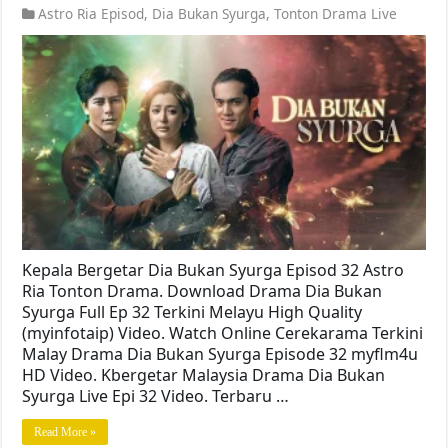
Astro Ria Episod
,
Dia Bukan Syurga
,
Tonton Drama Live
Kepala Bergetar Dia Bukan Syurga Episod 32 Astro
Ria Tonton Drama. Download Drama Dia Bukan
Syurga Full Ep 32 Terkini Melayu High Quality
(myinfotaip) Video. Watch Online Cerekarama Terkini
Malay Drama Dia Bukan Syurga Episode 32 myflm4u
HD Video. Kbergetar Malaysia Drama Dia Bukan
Syurga Live Epi 32 Video. Terbaru …
Read More »