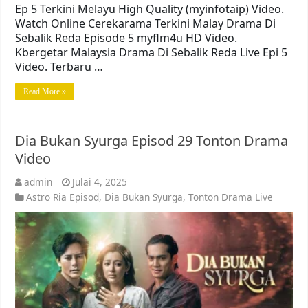
Ep 5 Terkini Melayu High Quality (myinfotaip) Video.
Watch Online Cerekarama Terkini Malay Drama Di
Sebalik Reda Episode 5 myflm4u HD Video.
Kbergetar Malaysia Drama Di Sebalik Reda Live Epi 5
Video. Terbaru …
Read More »
Dia Bukan Syurga Episod 29 Tonton Drama
Video
admin
Julai 4, 2025
Astro Ria Episod
,
Dia Bukan Syurga
,
Tonton Drama Live