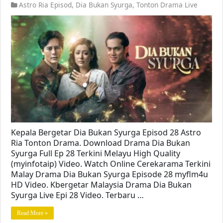
Astro Ria Episod
,
Dia Bukan Syurga
,
Tonton Drama Live
Kepala Bergetar Dia Bukan Syurga Episod 28 Astro
Ria Tonton Drama. Download Drama Dia Bukan
Syurga Full Ep 28 Terkini Melayu High Quality
(myinfotaip) Video. Watch Online Cerekarama Terkini
Malay Drama Dia Bukan Syurga Episode 28 myflm4u
HD Video. Kbergetar Malaysia Drama Dia Bukan
Syurga Live Epi 28 Video. Terbaru …
Read More »