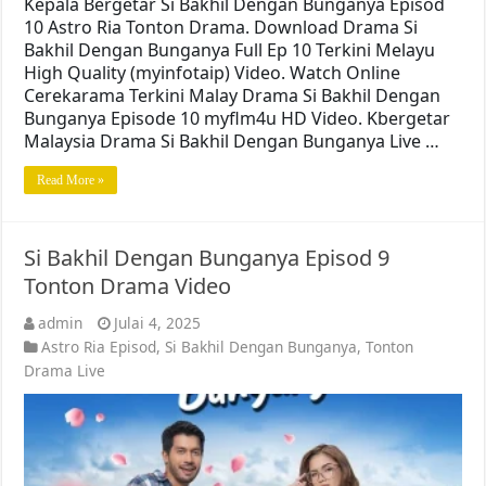
Kepala Bergetar Si Bakhil Dengan Bunganya Episod
10 Astro Ria Tonton Drama. Download Drama Si
Bakhil Dengan Bunganya Full Ep 10 Terkini Melayu
High Quality (myinfotaip) Video. Watch Online
Cerekarama Terkini Malay Drama Si Bakhil Dengan
Bunganya Episode 10 myflm4u HD Video. Kbergetar
Malaysia Drama Si Bakhil Dengan Bunganya Live …
Read More »
Si Bakhil Dengan Bunganya Episod 9
Tonton Drama Video
admin
Julai 4, 2025
Astro Ria Episod
,
Si Bakhil Dengan Bunganya
,
Tonton
Drama Live