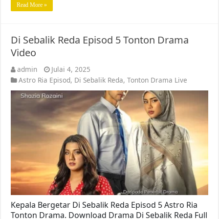
Read More »
Di Sebalik Reda Episod 5 Tonton Drama
Video
admin
Julai 4, 2025
Astro Ria Episod
,
Di Sebalik Reda
,
Tonton Drama Live
Kepala Bergetar Di Sebalik Reda Episod 5 Astro Ria
Tonton Drama. Download Drama Di Sebalik Reda Full