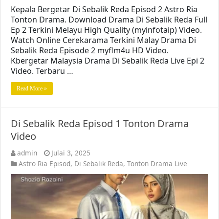
Kepala Bergetar Di Sebalik Reda Episod 2 Astro Ria
Tonton Drama. Download Drama Di Sebalik Reda Full
Ep 2 Terkini Melayu High Quality (myinfotaip) Video.
Watch Online Cerekarama Terkini Malay Drama Di
Sebalik Reda Episode 2 myflm4u HD Video.
Kbergetar Malaysia Drama Di Sebalik Reda Live Epi 2
Video. Terbaru …
Read More »
Di Sebalik Reda Episod 1 Tonton Drama
Video
admin
Julai 3, 2025
Astro Ria Episod
,
Di Sebalik Reda
,
Tonton Drama Live