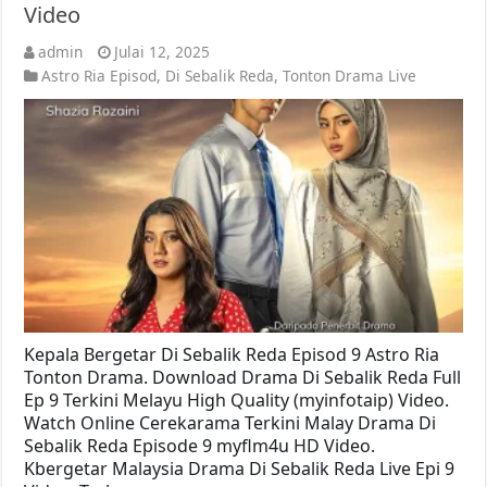
Video
admin
Julai 12, 2025
Astro Ria Episod
,
Di Sebalik Reda
,
Tonton Drama Live
Kepala Bergetar Di Sebalik Reda Episod 9 Astro Ria
Tonton Drama. Download Drama Di Sebalik Reda Full
Ep 9 Terkini Melayu High Quality (myinfotaip) Video.
Watch Online Cerekarama Terkini Malay Drama Di
Sebalik Reda Episode 9 myflm4u HD Video.
Kbergetar Malaysia Drama Di Sebalik Reda Live Epi 9