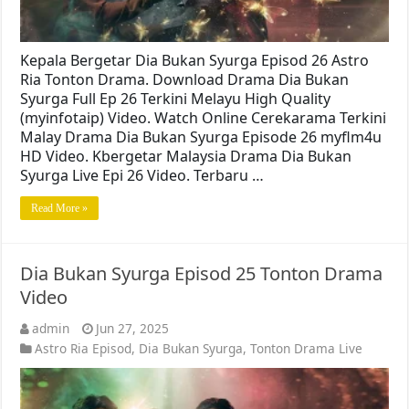
Kepala Bergetar Dia Bukan Syurga Episod 26 Astro
Ria Tonton Drama. Download Drama Dia Bukan
Syurga Full Ep 26 Terkini Melayu High Quality
(myinfotaip) Video. Watch Online Cerekarama Terkini
Malay Drama Dia Bukan Syurga Episode 26 myflm4u
HD Video. Kbergetar Malaysia Drama Dia Bukan
Syurga Live Epi 26 Video. Terbaru …
Read More »
Dia Bukan Syurga Episod 25 Tonton Drama
Video
admin
Jun 27, 2025
Astro Ria Episod
,
Dia Bukan Syurga
,
Tonton Drama Live