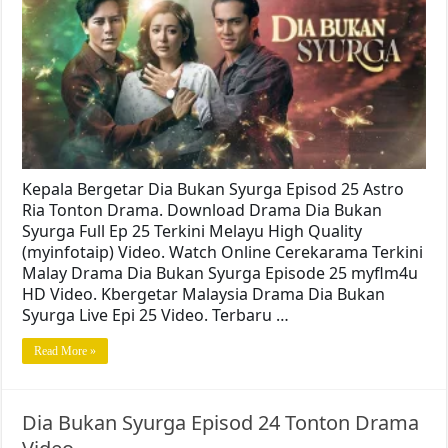
Kepala Bergetar Dia Bukan Syurga Episod 25 Astro
Ria Tonton Drama. Download Drama Dia Bukan
Syurga Full Ep 25 Terkini Melayu High Quality
(myinfotaip) Video. Watch Online Cerekarama Terkini
Malay Drama Dia Bukan Syurga Episode 25 myflm4u
HD Video. Kbergetar Malaysia Drama Dia Bukan
Syurga Live Epi 25 Video. Terbaru …
Read More »
Dia Bukan Syurga Episod 24 Tonton Drama