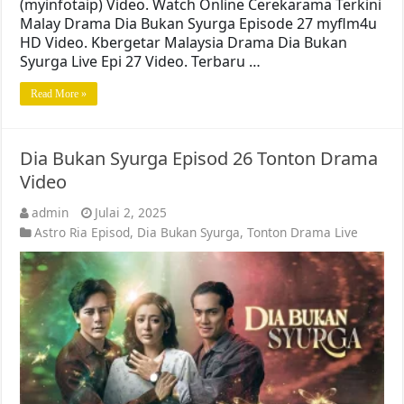
(myinfotaip) Video. Watch Online Cerekarama Terkini
Malay Drama Dia Bukan Syurga Episode 27 myflm4u
HD Video. Kbergetar Malaysia Drama Dia Bukan
Syurga Live Epi 27 Video. Terbaru …
Read More »
Dia Bukan Syurga Episod 26 Tonton Drama
Video
admin
Julai 2, 2025
Astro Ria Episod
,
Dia Bukan Syurga
,
Tonton Drama Live