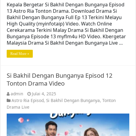
Kepala Bergetar Si Bakhil Dengan Bunganya Episod
13 Astro Ria Tonton Drama. Download Drama Si
Bakhil Dengan Bunganya Full Ep 13 Terkini Melayu
High Quality (myinfotaip) Video. Watch Online
Cerekarama Terkini Malay Drama Si Bakhil Dengan
Bunganya Episode 13 myflm4u HD Video. Kbergetar
Malaysia Drama Si Bakhil Dengan Bunganya Live …
Read More »
Si Bakhil Dengan Bunganya Episod 12
Tonton Drama Video
admin
Julai 4, 2025
Astro Ria Episod
,
Si Bakhil Dengan Bunganya
,
Tonton
Drama Live