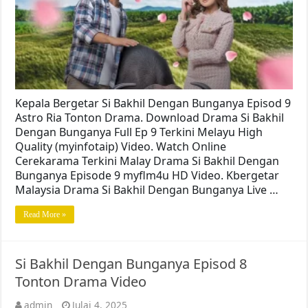
Kepala Bergetar Si Bakhil Dengan Bunganya Episod 9
Astro Ria Tonton Drama. Download Drama Si Bakhil
Dengan Bunganya Full Ep 9 Terkini Melayu High
Quality (myinfotaip) Video. Watch Online
Cerekarama Terkini Malay Drama Si Bakhil Dengan
Bunganya Episode 9 myflm4u HD Video. Kbergetar
Malaysia Drama Si Bakhil Dengan Bunganya Live …
Read More »
Si Bakhil Dengan Bunganya Episod 8
Tonton Drama Video
admin
Julai 4, 2025