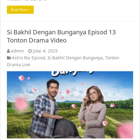
Read More »
Si Bakhil Dengan Bunganya Episod 13
Tonton Drama Video
admin
Julai 4, 2025
Astro Ria Episod
,
Si Bakhil Dengan Bunganya
,
Tonton
Drama Live