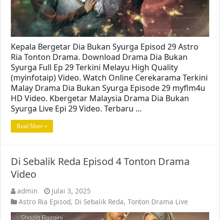
Kepala Bergetar Dia Bukan Syurga Episod 29 Astro
Ria Tonton Drama. Download Drama Dia Bukan
Syurga Full Ep 29 Terkini Melayu High Quality
(myinfotaip) Video. Watch Online Cerekarama Terkini
Malay Drama Dia Bukan Syurga Episode 29 myflm4u
HD Video. Kbergetar Malaysia Drama Dia Bukan
Syurga Live Epi 29 Video. Terbaru …
Read More »
Di Sebalik Reda Episod 4 Tonton Drama
Video
admin
Julai 3, 2025
Astro Ria Episod
,
Di Sebalik Reda
,
Tonton Drama Live