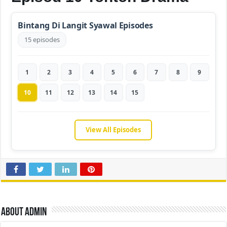
Bintang Di Langit Syawal Episodes
15 episodes
1
2
3
4
5
6
7
8
9
10
11
12
13
14
15
View All Episodes
About admin