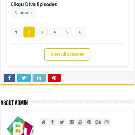
Cikgu Diva Episodes
6 episodes
1
2
3
4
5
6
View All Episodes
About admin