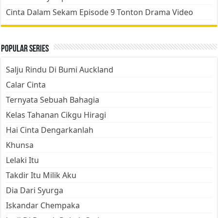
Cinta Dalam Sekam Episode 9 Tonton Drama Video
Popular Series
Salju Rindu Di Bumi Auckland
Calar Cinta
Ternyata Sebuah Bahagia
Kelas Tahanan Cikgu Hiragi
Hai Cinta Dengarkanlah
Khunsa
Lelaki Itu
Takdir Itu Milik Aku
Dia Dari Syurga
Iskandar Chempaka