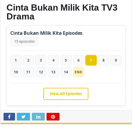
Cinta Bukan Milik Kita TV3
Drama
Cinta Bukan Milik Kita Episodes
15 episodes
1
2
3
4
5
6
7
8
9
10
11
12
13
14
END
View All Episodes