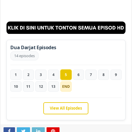
Dua Darjat Episodes
14 episodes
1
2
3
4
5
6
7
8
9
10
11
12
13
END
View All Episodes