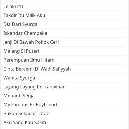
Lelaki Itu
Takdir Itu Milik Aku
Dia Dari Syurga
Iskandar Chempaka
Janji Di Bawah Pokok Ceri
Malang Si Puteri
Perempuan Ilmu Hitam
Cinta Bersemi Di Wadi Safiyyah
Wanita Syurga
Layang Layang Perkahwinan
Menanti Senja
My Famous Ex Boyfriend
Bukan Sekadar Lafaz
Aku Yang Kau Sakiti