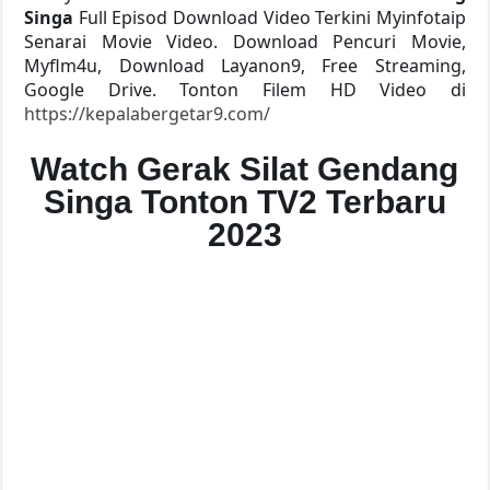
Singa
Full Episod Download Video Terkini Myinfotaip
Senarai Movie Video. Download Pencuri Movie,
Myflm4u, Download Layanon9, Free Streaming,
Google Drive. Tonton Filem HD Video di
https://kepalabergetar9.com/
Watch Gerak Silat Gendang
Singa Tonton TV2 Terbaru
2023