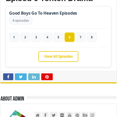
Good Boys Go To Heaven Episodes
8 episodes
1
2
3
4
5
6
7
8
View All Episodes
About admin