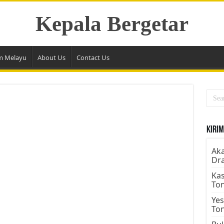
Kepala Bergetar
m Melayu
About Us
Contact Us
Kirim
Aka
Dr
Kas
To
Yes
To