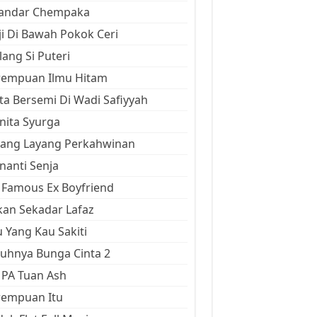
kandar Chempaka
ji Di Bawah Pokok Ceri
ang Si Puteri
rempuan Ilmu Hitam
ta Bersemi Di Wadi Safiyyah
ita Syurga
yang Layang Perkahwinan
anti Senja
Famous Ex Boyfriend
an Sekadar Lafaz
 Yang Kau Sakiti
uhnya Bunga Cinta 2
 PA Tuan Ash
rempuan Itu