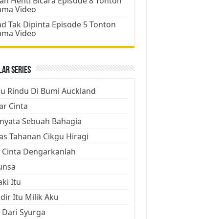
an Henti Bicara Episode 8 Tonton
ama Video
d Tak Dipinta Episode 5 Tonton
ama Video
ar Series
ju Rindu Di Bumi Auckland
ar Cinta
nyata Sebuah Bahagia
as Tahanan Cikgu Hiragi
 Cinta Dengarkanlah
unsa
aki Itu
dir Itu Milik Aku
 Dari Syurga