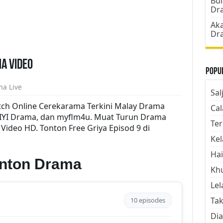
Bul
Dr
Aka
Dr
a Video
Popul
ma Live
Sal
tch Online Cerekarama Terkini Malay Drama
Cal
QIYI Drama, dan myflm4u. Muat Turun Drama
Ter
u Video HD. Tonton Free Griya Episod 9 di
Kel
Hai
onton Drama
Kh
Lel
Tak
10 episodes
Dia