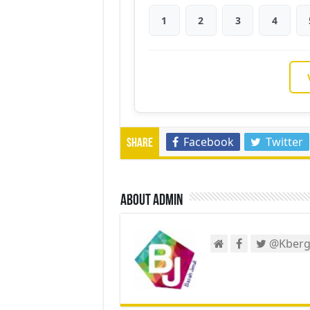
1
2
3
4
Facebook
Twitter
Share
About admin
@Kberg