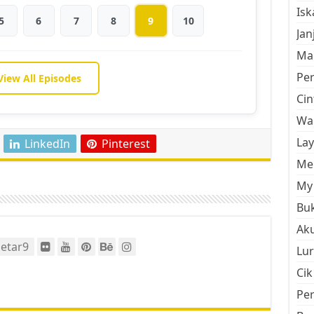
Is
5
6
7
8
9
10
Jan
Mal
Pe
View All Episodes
Cin
Wan
La
LinkedIn
Pinterest
Men
My 
Buk
Aku
etar9
Lur
Cik
Pe