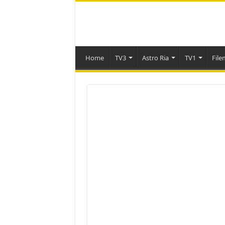
Home
TV3
Astro Ria
TV1
File