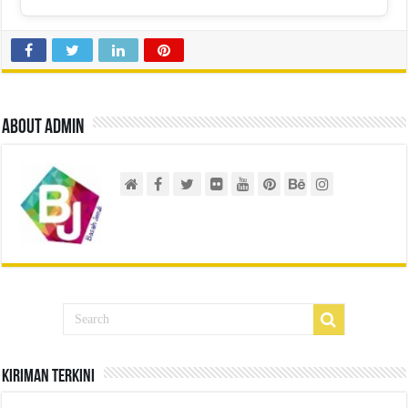
About admin
Kiriman Terkini