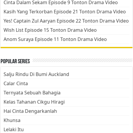
Cinta Dalam Sekam Episode 9 Tonton Drama Video
Kasih Yang Terkorban Episode 21 Tonton Drama Video
Yes! Captain Zul Aaryan Episode 22 Tonton Drama Video
Wish List Episode 15 Tonton Drama Video
Anom Suraya Episode 11 Tonton Drama Video
Popular Series
Salju Rindu Di Bumi Auckland
Calar Cinta
Ternyata Sebuah Bahagia
Kelas Tahanan Cikgu Hiragi
Hai Cinta Dengarkanlah
Khunsa
Lelaki Itu