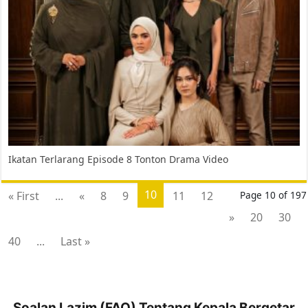
Ikatan Terlarang Episode 8 Tonton Drama Video
10
« First
...
«
8
9
11
12
Page 10 of 197
»
20
30
40
...
Last »
Soalan Lazim (FAQ) Tentang Kepala Bergetar