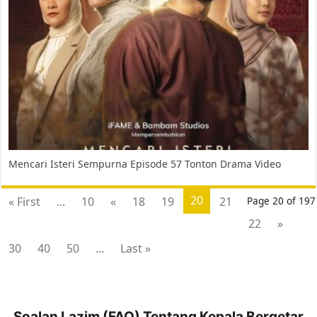
Mencari Isteri Sempurna Episode 57 Tonton Drama Video
20
« First
...
10
«
18
19
21
Page 20 of 197
22
»
30
40
50
...
Last »
Soalan Lazim (FAQ) Tentang Kepala Bergetar