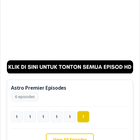
Astro Premier Episodes
6 episodes
1
1
1
1
1
1
View All Episodes