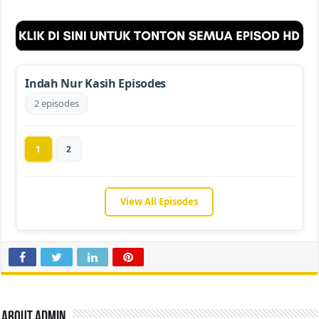
Indah Nur Kasih Episodes
2 episodes
1
2
View All Episodes
About admin