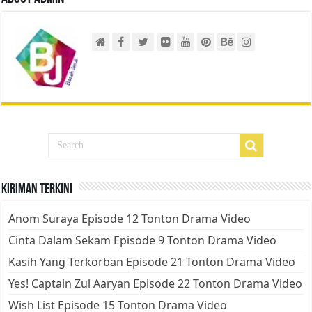
Kiriman Terkini
Anom Suraya Episode 12 Tonton Drama Video
Cinta Dalam Sekam Episode 9 Tonton Drama Video
Kasih Yang Terkorban Episode 21 Tonton Drama Video
Yes! Captain Zul Aaryan Episode 22 Tonton Drama Video
Wish List Episode 15 Tonton Drama Video