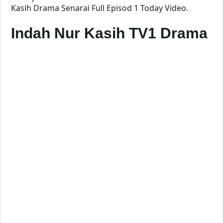
Kasih Drama Senarai Full Episod 1 Today Video.
Indah Nur Kasih TV1 Drama