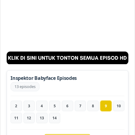
Inspektor Babyface Episodes
13 episodes
2
3
4
5
6
7
8
9
10
11
12
13
14