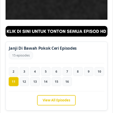
Janji Di Bawah Pokok Ceri Episodes
15 episodes
2
3
4
5
6
7
8
9
10
11
12
13
14
15
16
View All Episodes