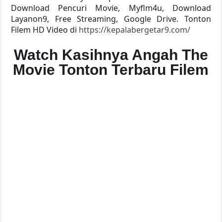
Download Pencuri Movie, Myflm4u, Download
Layanon9, Free Streaming, Google Drive. Tonton
Filem HD Video di
https://kepalabergetar9.com/
Watch Kasihnya Angah The
Movie Tonton Terbaru Filem