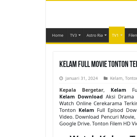
Home
TV3
Astro Ria
TV1
File
Kelam Full Movie Tonton Te
Januari 31, 2024
Kelam
,
Tonto
Kepala Bergetar
,
Kelam
Ful
Kelam Download
Aksi Drama M
Watch Online Cerekarama Terkin
Tonton
Kelam
Full Episod Dow
Video. Download Pencuri Movie,
Google Drive. Tonton Filem HD Vi