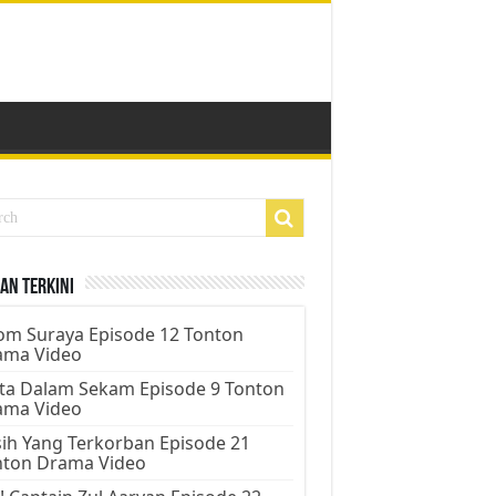
an Terkini
m Suraya Episode 12 Tonton
ama Video
ta Dalam Sekam Episode 9 Tonton
ama Video
ih Yang Terkorban Episode 21
nton Drama Video