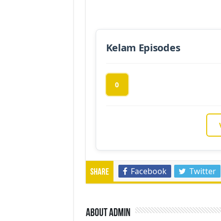
Kelam Episodes
0
Facebook
Twitter
Share
About admin