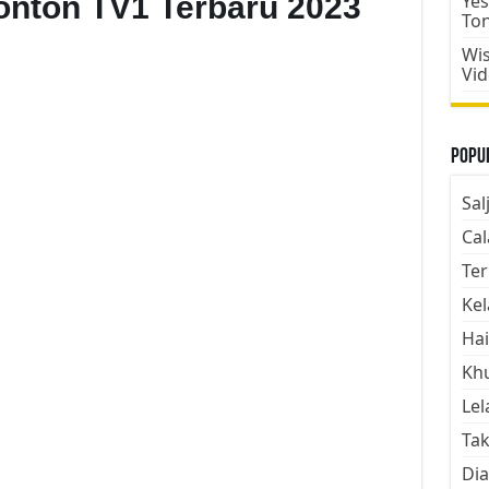
onton TV1 Terbaru 2023
Yes
To
Wis
Vi
Popul
Sal
Cal
Ter
Kel
Hai
Kh
Lel
Tak
Dia