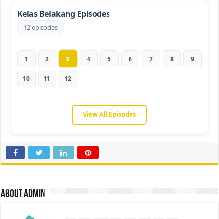
Kelas Belakang Episodes
12 episodes
1
2
3
4
5
6
7
8
9
10
11
12
View All Episodes
About admin