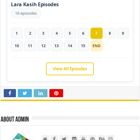
Lara Kasih Episodes
16 episodes
1
2
3
4
5
6
7
8
9
10
11
12
13
14
15
END
View All Episodes
About admin