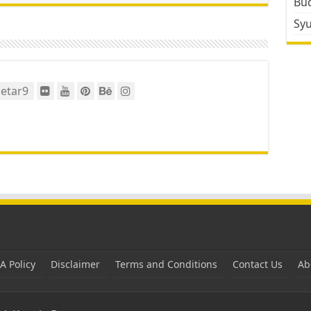
Bud
Sy
etar9
 Policy
Disclaimer
Terms and Conditions
Contact Us
Ab