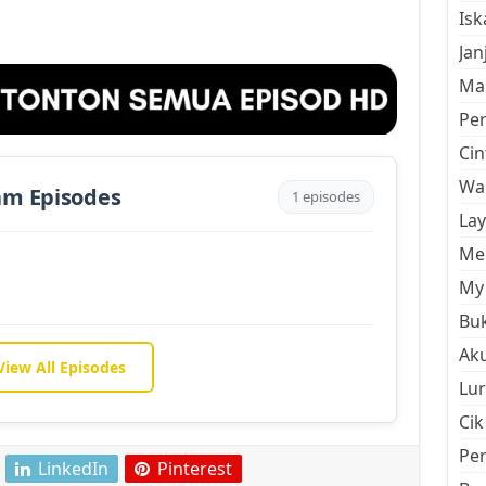
Is
Jan
Mal
Pe
Cin
Wan
am Episodes
1 episodes
La
Men
My 
Buk
Aku
View All Episodes
Lur
Cik
Pe
LinkedIn
Pinterest