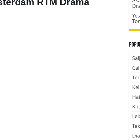
sterdam RTM Drama
Aka
Dr
Yes
To
Popul
Sal
Cal
Ter
Kel
Hai
Kh
Lel
Tak
Dia