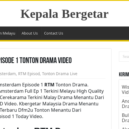
Kepala Bergetar
m Melayu
About Us
Contact Us
isode 1 Tonton Drama Video
msterdam
,
RTM Episod
,
Tonton Drama Live
Kirim
msterdam Episode 1
RTM
Tonton Drama.
Wis
terdam Full Ep 1 Terkini Melayu High Quality
Vi
e Cerekarama Terkini Malay Drama Menantu Dari
Ano
D Video. Kbergetar Malaysia Drama Menantu
Dr
. Terbaru Dfm2u Tonton Menantu Dari
Bul
isod 1 Today Video.
Dr