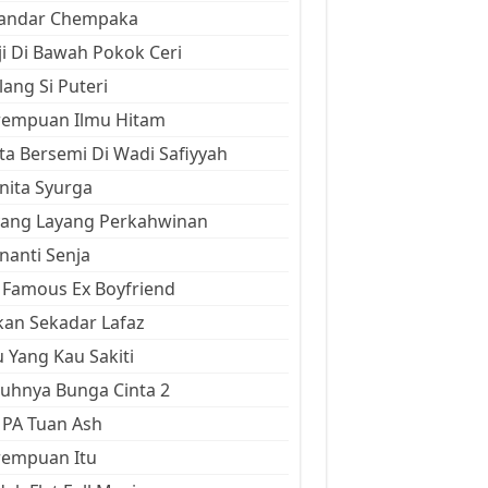
kandar Chempaka
ji Di Bawah Pokok Ceri
ang Si Puteri
rempuan Ilmu Hitam
ta Bersemi Di Wadi Safiyyah
ita Syurga
yang Layang Perkahwinan
anti Senja
Famous Ex Boyfriend
an Sekadar Lafaz
 Yang Kau Sakiti
uhnya Bunga Cinta 2
 PA Tuan Ash
rempuan Itu