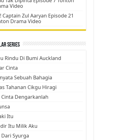
d Tak Dipinta Episode 7 Tonton
ama Video
! Captain Zul Aaryan Episode 21
nton Drama Video
ar Series
ju Rindu Di Bumi Auckland
ar Cinta
nyata Sebuah Bahagia
as Tahanan Cikgu Hiragi
 Cinta Dengarkanlah
unsa
aki Itu
dir Itu Milik Aku
 Dari Syurga