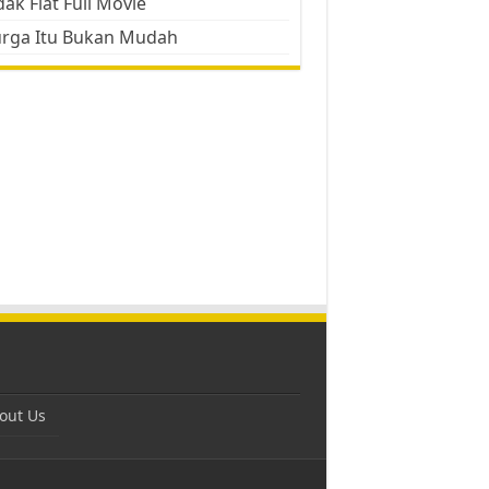
ak Flat Full Movie
urga Itu Bukan Mudah
out Us