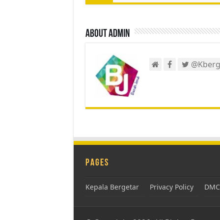
About admin
@Kberg
Pages
Kepala Bergetar
Privacy Policy
DMCA