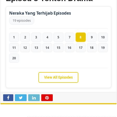
Neraka Yang Terhijab Episodes
19 episodes
1
2
3
4
5
7
8
9
10
11
12
13
14
15
16
17
18
19
20
View All Episodes