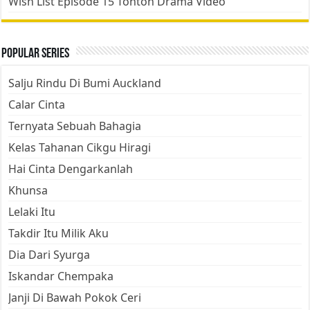
Wish List Episode 15 Tonton Drama Video
Popular Series
Salju Rindu Di Bumi Auckland
Calar Cinta
Ternyata Sebuah Bahagia
Kelas Tahanan Cikgu Hiragi
Hai Cinta Dengarkanlah
Khunsa
Lelaki Itu
Takdir Itu Milik Aku
Dia Dari Syurga
Iskandar Chempaka
Janji Di Bawah Pokok Ceri