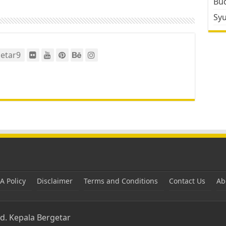
Bud
Sy
etar9
 Policy
Disclaimer
Terms and Conditions
Contact Us
Ab
ed.
Kepala Bergetar