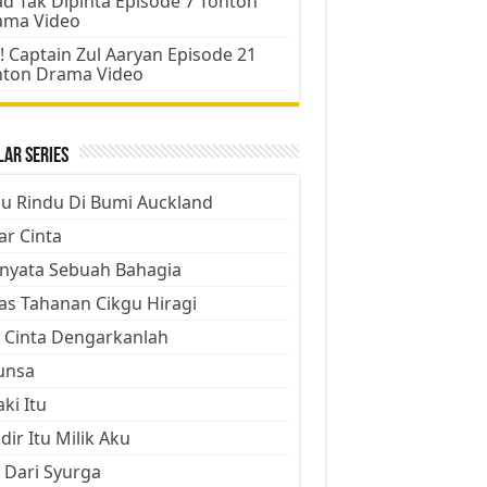
d Tak Dipinta Episode 7 Tonton
ama Video
! Captain Zul Aaryan Episode 21
nton Drama Video
ar Series
ju Rindu Di Bumi Auckland
ar Cinta
nyata Sebuah Bahagia
as Tahanan Cikgu Hiragi
 Cinta Dengarkanlah
unsa
aki Itu
dir Itu Milik Aku
 Dari Syurga