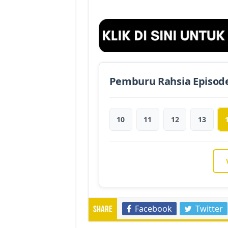
Pemburu Rahsia Episod
10
11
12
13
Facebook
Twitter
Share