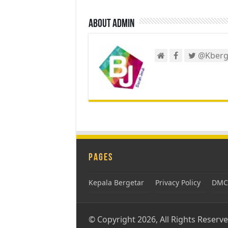
About admin
@Kberg
Pages
Kepala Bergetar
Privacy Policy
DMCA
© Copyright 2026, All Rights Reserv