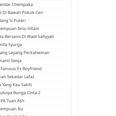
kandar Chempaka
ji Di Bawah Pokok Ceri
ang Si Puteri
rempuan Ilmu Hitam
ta Bersemi Di Wadi Safiyyah
ita Syurga
yang Layang Perkahwinan
anti Senja
Famous Ex Boyfriend
an Sekadar Lafaz
 Yang Kau Sakiti
uhnya Bunga Cinta 2
 PA Tuan Ash
rempuan Itu