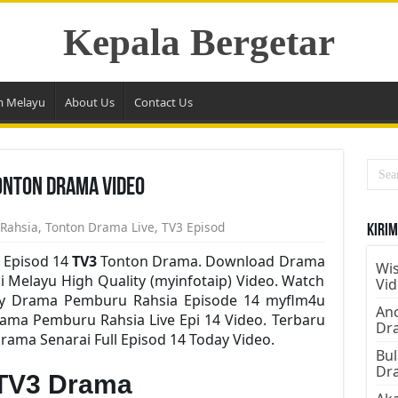
Kepala Bergetar
m Melayu
About Us
Contact Us
onton Drama Video
Rahsia
,
Tonton Drama Live
,
TV3 Episod
Kirim
 Episod 14
TV3
Tonton Drama. Download Drama
Wis
i Melayu High Quality (myinfotaip) Video. Watch
Vi
ay Drama Pemburu Rahsia Episode 14 myflm4u
Ano
ama Pemburu Rahsia Live Epi 14 Video. Terbaru
Dr
ma Senarai Full Episod 14 Today Video.
Bul
Dr
TV3 Drama