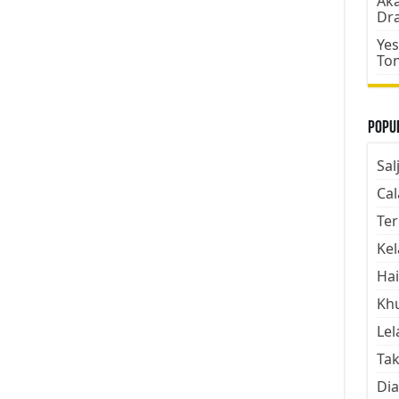
Aka
Dr
Yes
To
Popul
Sal
Cal
Ter
Kel
Hai
Kh
Lel
Tak
Dia