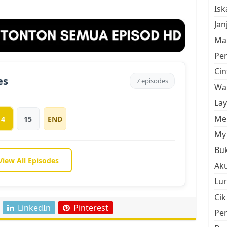
Is
Jan
Mal
Pe
Cin
es
7 episodes
Wan
La
Men
14
15
END
My 
Buk
View All Episodes
Aku
Lur
Cik
LinkedIn
Pinterest
Pe