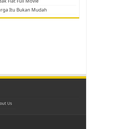
ak Flat Full Movie
urga Itu Bukan Mudah
out Us