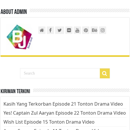
About admin
Kiriman Terkini
Kasih Yang Terkorban Episode 21 Tonton Drama Video
Yes! Captain Zul Aaryan Episode 22 Tonton Drama Video
Wish List Episode 15 Tonton Drama Video