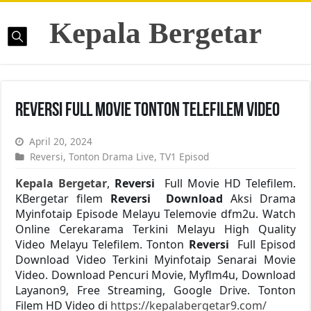
Kepala Bergetar
Reversi Full Movie Tonton Telefilem Video
April 20, 2024
Reversi
,
Tonton Drama Live
,
TV1 Episod
Kepala Bergetar
,
Reversi
Full Movie HD Telefilem.
KBergetar filem
Reversi Download
Aksi Drama
Myinfotaip Episode Melayu Telemovie dfm2u. Watch
Online Cerekarama Terkini Melayu High Quality
Video Melayu Telefilem. Tonton
Reversi
Full Episod
Download Video Terkini Myinfotaip Senarai Movie
Video. Download Pencuri Movie, Myflm4u, Download
Layanon9, Free Streaming, Google Drive. Tonton
Filem HD Video di
https://kepalabergetar9.com/