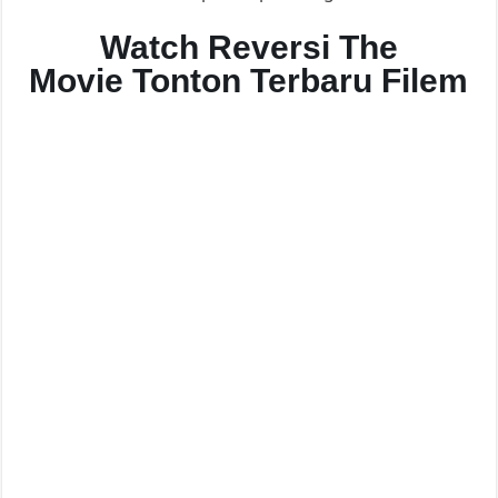
Watch Reversi The
Movie Tonton Terbaru Filem