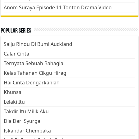
Anom Suraya Episode 11 Tonton Drama Video
Popular Series
Salju Rindu Di Bumi Auckland
Calar Cinta
Ternyata Sebuah Bahagia
Kelas Tahanan Cikgu Hiragi
Hai Cinta Dengarkanlah
Khunsa
Lelaki Itu
Takdir Itu Milik Aku
Dia Dari Syurga
Iskandar Chempaka