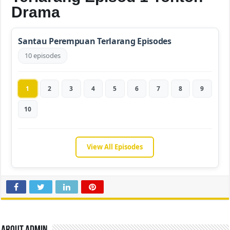
Drama
Santau Perempuan Terlarang Episodes
10 episodes
1
2
3
4
5
6
7
8
9
10
View All Episodes