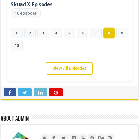
Skuad X Episodes
10 episodes
1
2
3
4
5
6
7
8
9
10
View All Episodes
About admin