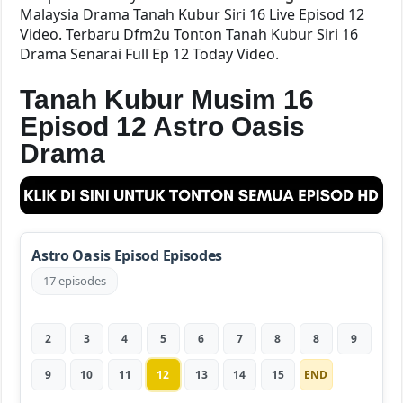
Malaysia Drama Tanah Kubur Siri 16 Live Episod 12
Video. Terbaru Dfm2u Tonton Tanah Kubur Siri 16
Drama Senarai Full Ep 12 Today Video.
Tanah Kubur Musim 16
Episod 12 Astro Oasis
Drama
Astro Oasis Episod Episodes
17 episodes
2
3
4
5
6
7
8
8
9
9
10
11
12
13
14
15
END