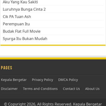
Aku Yang Kau Sakiti
Luruhnya Bunga Cinta 2
Cik PA Tuan Ash
Perempuan Itu
Budak Flat Full Movie
Syurga Itu Bukan Mudah
Pages
Kepala Bergetar
Privacy Policy
DMCA Policy
Disclaimer
Terms and Conditions
Contact Us
About Us
© Copyright 2026, All Rights Reserved.
Kepala Bergetar