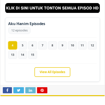
Aku Hanim Episodes
12 episodes
4
5
6
7
8
9
10
11
12
13
14
15
View All Episodes