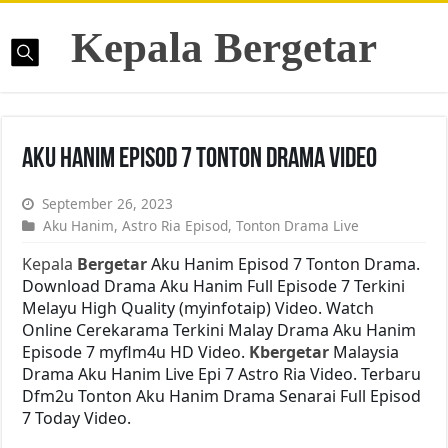
Kepala Bergetar
Aku Hanim Episod 7 Tonton Drama Video
September 26, 2023
Aku Hanim
,
Astro Ria Episod
,
Tonton Drama Live
Kepala
Bergetar
Aku Hanim Episod 7 Tonton Drama.
Download Drama Aku Hanim Full Episode 7 Terkini
Melayu High Quality (myinfotaip) Video. Watch
Online Cerekarama Terkini Malay Drama Aku Hanim
Episode 7 myflm4u HD Video.
Kbergetar
Malaysia
Drama Aku Hanim Live Epi 7 Astro Ria Video. Terbaru
Dfm2u Tonton Aku Hanim Drama Senarai Full Episod
7 Today Video.