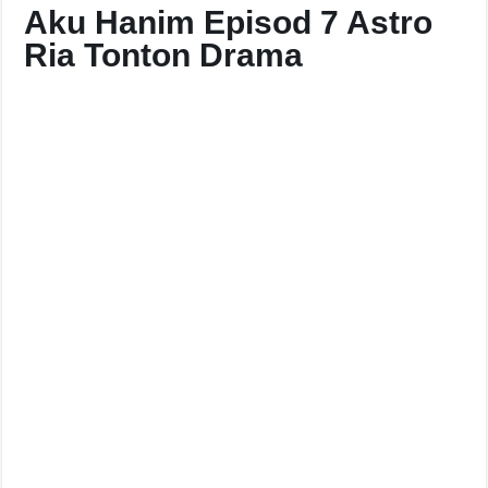
Aku Hanim Episod 7 Astro
Ria Tonton Drama