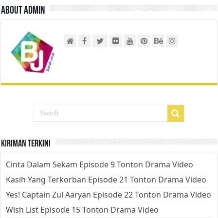
About admin
Kiriman Terkini
Cinta Dalam Sekam Episode 9 Tonton Drama Video
Kasih Yang Terkorban Episode 21 Tonton Drama Video
Yes! Captain Zul Aaryan Episode 22 Tonton Drama Video
Wish List Episode 15 Tonton Drama Video