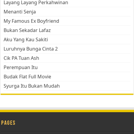
Layang Layang Perkahwinan
Menanti Senja
My Famous Ex Boyfriend
Bukan Sekadar Lafaz
Aku Yang Kau Sakiti
Luruhnya Bunga Cinta 2
Cik PA Tuan Ash
Perempuan Itu
Budak Flat Full Movie
Syurga Itu Bukan Mudah
Pages