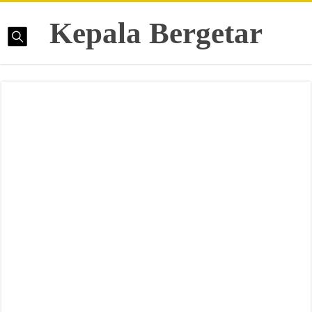
Kepala Bergetar