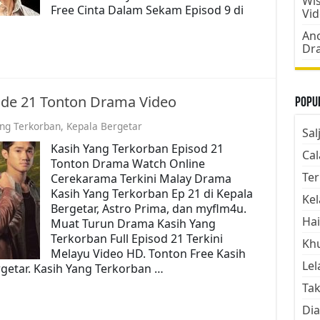
Wis
Free Cinta Dalam Sekam Episod 9 di
Vi
Ano
Dr
ode 21 Tonton Drama Video
Popul
ang Terkorban
,
Kepala Bergetar
Sal
Kasih Yang Terkorban Episod 21
Cal
Tonton Drama Watch Online
Ter
Cerekarama Terkini Malay Drama
Kasih Yang Terkorban Ep 21 di Kepala
Kel
Bergetar, Astro Prima, dan myflm4u.
Hai
Muat Turun Drama Kasih Yang
Terkorban Full Episod 21 Terkini
Kh
Melayu Video HD. Tonton Free Kasih
Lel
getar. Kasih Yang Terkorban …
Tak
Dia