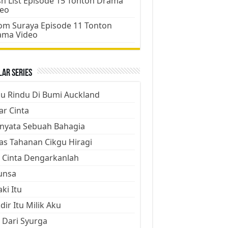
h List Episode 15 Tonton Drama
deo
m Suraya Episode 11 Tonton
ama Video
ar Series
ju Rindu Di Bumi Auckland
ar Cinta
nyata Sebuah Bahagia
as Tahanan Cikgu Hiragi
 Cinta Dengarkanlah
unsa
aki Itu
dir Itu Milik Aku
 Dari Syurga