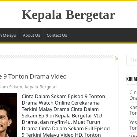
Kepala Bergetar
m Melayu
About Us
Contact Us
e 9 Tonton Drama Video
Kirim
alam Sekam
,
Kepala Bergetar
Cin
Cinta Dalam Sekam Episod 9 Tonton
Dr
Drama Watch Online Cerekarama
Kas
Terkini Malay Drama Cinta Dalam
To
Sekam Ep 9 di Kepala Bergetar, VIU
Drama, dan myflm4u. Muat Turun
Yes
To
Drama Cinta Dalam Sekam Full Episod
9 Terkini Melayu Video HD. Tonton