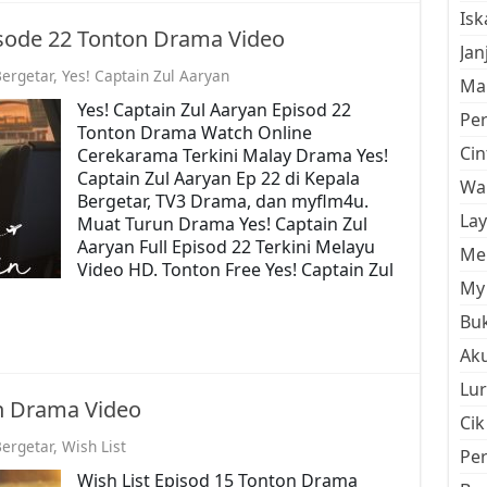
Is
isode 22 Tonton Drama Video
Jan
ergetar
,
Yes! Captain Zul Aaryan
Mal
Yes! Captain Zul Aaryan Episod 22
Pe
Tonton Drama Watch Online
Cin
Cerekarama Terkini Malay Drama Yes!
Captain Zul Aaryan Ep 22 di Kepala
Wan
Bergetar, TV3 Drama, dan myflm4u.
La
Muat Turun Drama Yes! Captain Zul
Aaryan Full Episod 22 Terkini Melayu
Men
Video HD. Tonton Free Yes! Captain Zul
My 
Buk
Aku
Lur
on Drama Video
Cik
ergetar
,
Wish List
Pe
Wish List Episod 15 Tonton Drama