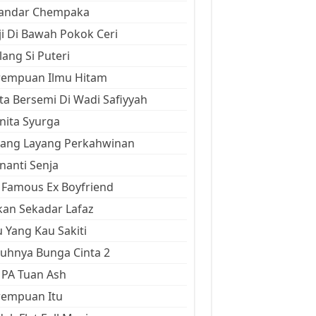
kandar Chempaka
ji Di Bawah Pokok Ceri
ang Si Puteri
rempuan Ilmu Hitam
ta Bersemi Di Wadi Safiyyah
ita Syurga
yang Layang Perkahwinan
anti Senja
Famous Ex Boyfriend
an Sekadar Lafaz
 Yang Kau Sakiti
uhnya Bunga Cinta 2
 PA Tuan Ash
rempuan Itu