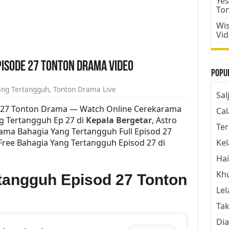
Yes
To
Wis
Vi
isode 27 Tonton Drama Video
Popul
ang Tertangguh
,
Tonton Drama Live
Sal
 27 Tonton Drama — Watch Online Cerekarama
Cal
g Tertangguh Ep 27 di
Kepala Bergetar
, Astro
Ter
ama Bahagia Yang Tertangguh Full Episod 27
Free Bahagia Yang Tertangguh Episod 27 di
Kel
Hai
Kh
tangguh Episod 27 Tonton
Lel
Tak
Dia