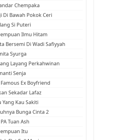
kandar Chempaka
ji Di Bawah Pokok Ceri
ang Si Puteri
rempuan Ilmu Hitam
ta Bersemi Di Wadi Safiyyah
ita Syurga
yang Layang Perkahwinan
anti Senja
Famous Ex Boyfriend
an Sekadar Lafaz
 Yang Kau Sakiti
uhnya Bunga Cinta 2
 PA Tuan Ash
rempuan Itu