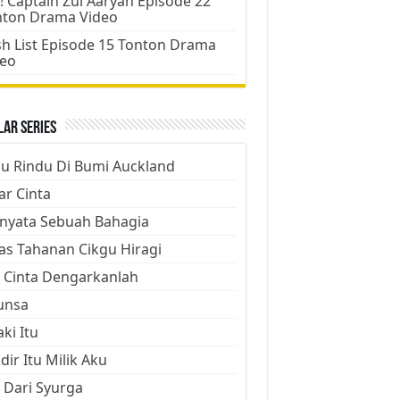
! Captain Zul Aaryan Episode 22
nton Drama Video
h List Episode 15 Tonton Drama
deo
ar Series
ju Rindu Di Bumi Auckland
ar Cinta
nyata Sebuah Bahagia
as Tahanan Cikgu Hiragi
 Cinta Dengarkanlah
unsa
aki Itu
dir Itu Milik Aku
 Dari Syurga