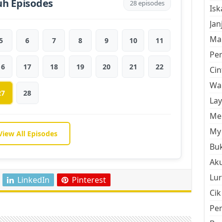
uh Episodes
28 episodes
Is
Jan
Mal
5
6
7
8
9
10
11
Pe
16
17
18
19
20
21
22
Cin
Wan
27
28
La
Men
My 
View All Episodes
Buk
Aku
Lur
LinkedIn
Pinterest
Cik
Pe