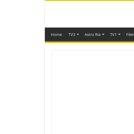
Home
TV3
Astro Ria
TV1
File