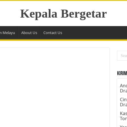
Kepala Bergetar
m Melayu
About Us
Contact Us
Kirim
Ano
Dr
Cin
Dr
Kas
To