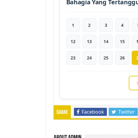
Bahagia Yang Tertangg
1
2
3
4
12
13
14
15
23
24
25
26
Facebook
Twitter
Share