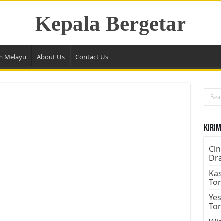
Kepala Bergetar
m Melayu
About Us
Contact Us
Kirim
Cin
Dr
Kas
To
Yes
To