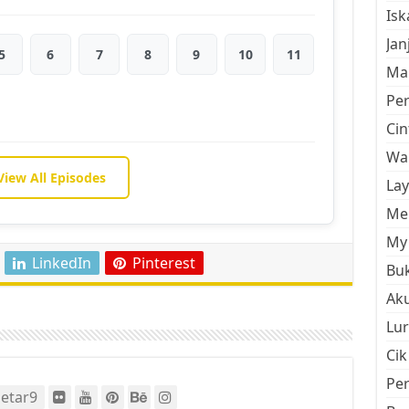
Is
Jan
5
6
7
8
9
10
11
Mal
Pe
Cin
Wan
View All Episodes
La
Men
My 
LinkedIn
Pinterest
Buk
Aku
Lur
Cik
Pe
etar9