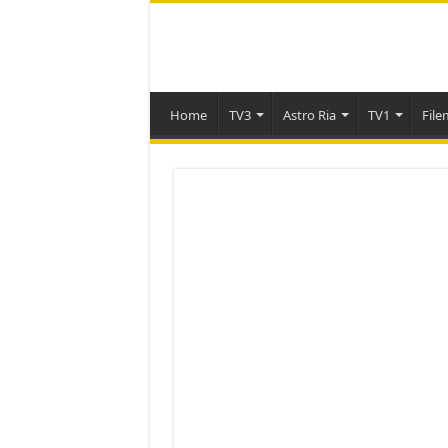
Home
TV3
Astro Ria
TV1
File