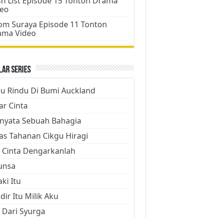
h List Episode 15 Tonton Drama
deo
m Suraya Episode 11 Tonton
ama Video
ar Series
ju Rindu Di Bumi Auckland
ar Cinta
nyata Sebuah Bahagia
as Tahanan Cikgu Hiragi
 Cinta Dengarkanlah
unsa
aki Itu
dir Itu Milik Aku
 Dari Syurga