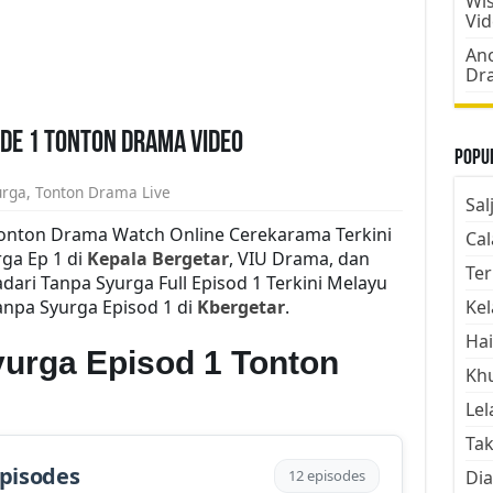
Wis
Vi
Ano
Dr
ode 1 Tonton Drama Video
Popul
urga
,
Tonton Drama Live
Sal
Tonton Drama Watch Online Cerekarama Terkini
Cal
ga Ep 1 di
Kepala Bergetar
, VIU Drama, dan
Ter
ari Tanpa Syurga Full Episod 1 Terkini Melayu
anpa Syurga Episod 1 di
Kbergetar
.
Kel
Hai
yurga Episod 1 Tonton
Kh
Lel
Tak
Episodes
12 episodes
Dia