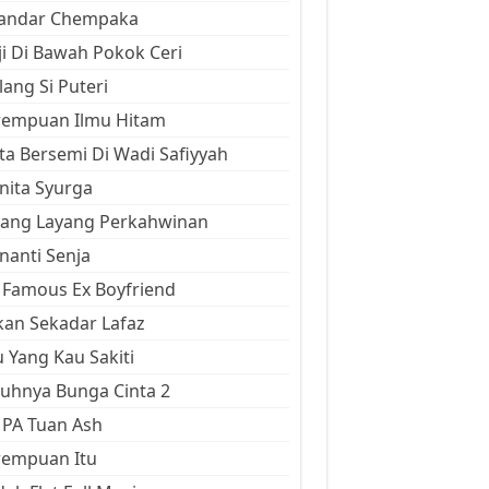
kandar Chempaka
ji Di Bawah Pokok Ceri
ang Si Puteri
rempuan Ilmu Hitam
ta Bersemi Di Wadi Safiyyah
ita Syurga
yang Layang Perkahwinan
anti Senja
Famous Ex Boyfriend
an Sekadar Lafaz
 Yang Kau Sakiti
uhnya Bunga Cinta 2
 PA Tuan Ash
rempuan Itu