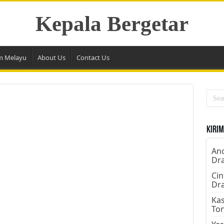
Kepala Bergetar
m Melayu
About Us
Contact Us
Kirim
Ano
Dr
Cin
Dr
Kas
To