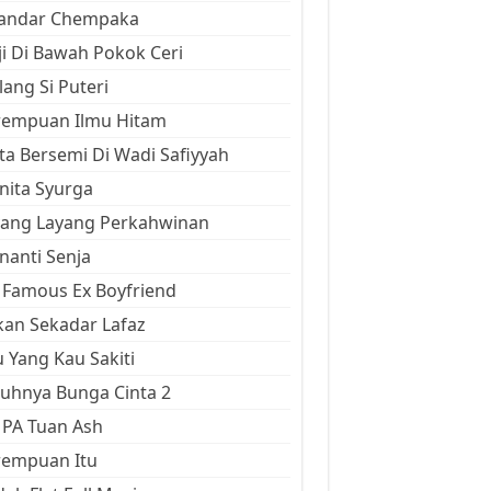
kandar Chempaka
ji Di Bawah Pokok Ceri
ang Si Puteri
rempuan Ilmu Hitam
ta Bersemi Di Wadi Safiyyah
ita Syurga
yang Layang Perkahwinan
anti Senja
Famous Ex Boyfriend
an Sekadar Lafaz
 Yang Kau Sakiti
uhnya Bunga Cinta 2
 PA Tuan Ash
rempuan Itu