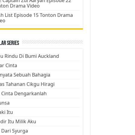
! Captain Zul Aaryan Episode 22
nton Drama Video
h List Episode 15 Tonton Drama
deo
ar Series
ju Rindu Di Bumi Auckland
ar Cinta
nyata Sebuah Bahagia
as Tahanan Cikgu Hiragi
 Cinta Dengarkanlah
unsa
aki Itu
dir Itu Milik Aku
 Dari Syurga