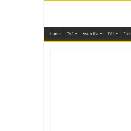
Home
TV3
Astro Ria
TV1
File