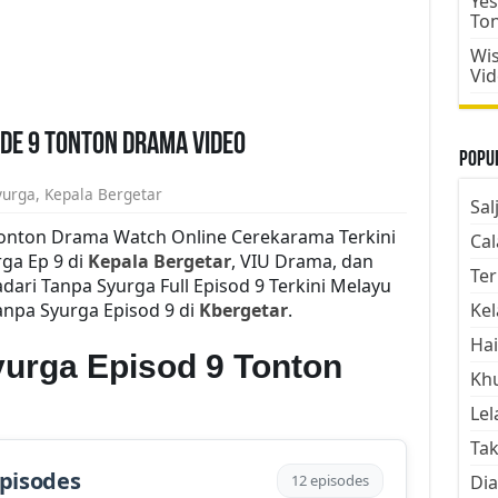
Yes
To
Wis
Vi
ode 9 Tonton Drama Video
Popul
yurga
,
Kepala Bergetar
Sal
Tonton Drama Watch Online Cerekarama Terkini
Cal
ga Ep 9 di
Kepala Bergetar
, VIU Drama, dan
Ter
ari Tanpa Syurga Full Episod 9 Terkini Melayu
anpa Syurga Episod 9 di
Kbergetar
.
Kel
Hai
yurga Episod 9 Tonton
Kh
Lel
Tak
Episodes
12 episodes
Dia