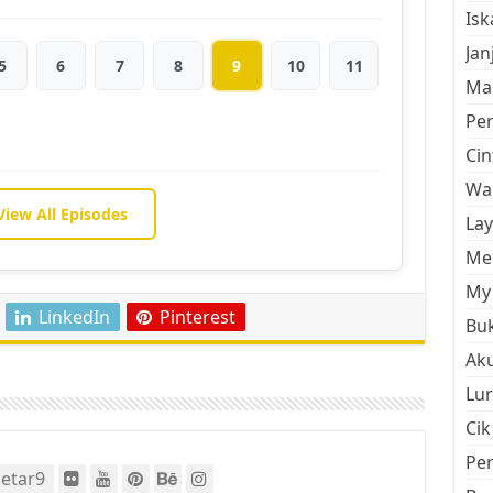
Is
Jan
5
6
7
8
9
10
11
Mal
Pe
Cin
Wan
View All Episodes
La
Men
My 
LinkedIn
Pinterest
Buk
Aku
Lur
Cik
Pe
etar9