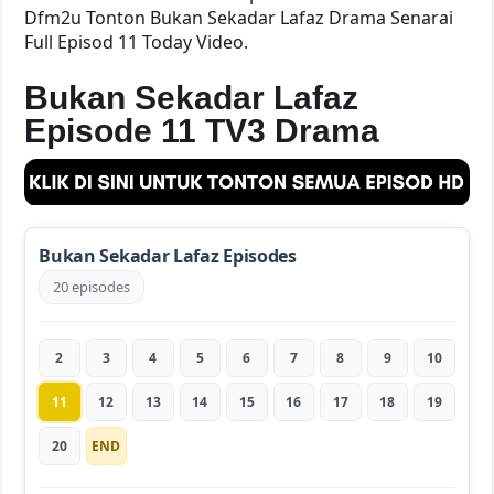
Dfm2u Tonton Bukan Sekadar Lafaz Drama Senarai
Full Episod 11 Today Video.
Bukan Sekadar Lafaz
Episode 11 TV3 Drama
Bukan Sekadar Lafaz Episodes
20 episodes
2
3
4
5
6
7
8
9
10
11
12
13
14
15
16
17
18
19
20
END