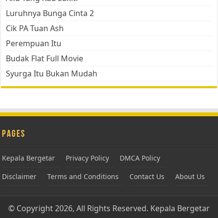
Luruhnya Bunga Cinta 2
Cik PA Tuan Ash
Perempuan Itu
Budak Flat Full Movie
Syurga Itu Bukan Mudah
Pages
Kepala Bergetar
Privacy Policy
DMCA Policy
Disclaimer
Terms and Conditions
Contact Us
About Us
© Copyright 2026, All Rights Reserved.
Kepala Bergetar