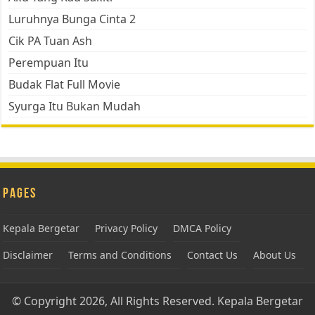
Luruhnya Bunga Cinta 2
Cik PA Tuan Ash
Perempuan Itu
Budak Flat Full Movie
Syurga Itu Bukan Mudah
Pages
Kepala Bergetar
Privacy Policy
DMCA Policy
Disclaimer
Terms and Conditions
Contact Us
About Us
© Copyright 2026, All Rights Reserved.
Kepala Bergetar