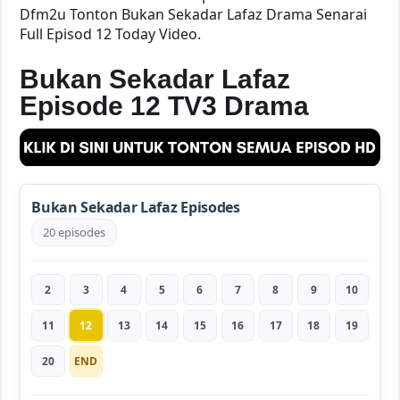
Dfm2u Tonton Bukan Sekadar Lafaz Drama Senarai
Full Episod 12 Today Video.
Bukan Sekadar Lafaz
Episode 12 TV3 Drama
Bukan Sekadar Lafaz Episodes
20 episodes
2
3
4
5
6
7
8
9
10
11
12
13
14
15
16
17
18
19
20
END