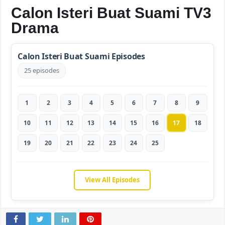
Calon Isteri Buat Suami TV3
Drama
Calon Isteri Buat Suami Episodes
25 episodes
1
2
3
4
5
6
7
8
9
10
11
12
13
14
15
16
17
18
19
20
21
22
23
24
25
View All Episodes