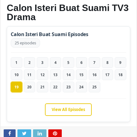
Calon Isteri Buat Suami TV3
Drama
Calon Isteri Buat Suami Episodes
25 episodes
1
2
3
4
5
6
7
8
9
10
11
12
13
14
15
16
17
18
19
20
21
22
23
24
25
View All Episodes