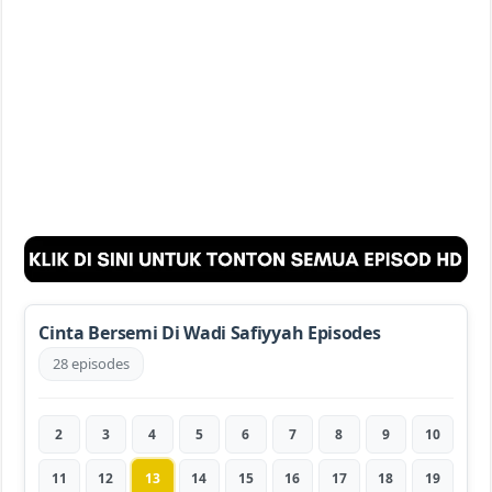
Cinta Bersemi Di Wadi Safiyyah Episodes
28 episodes
2
3
4
5
6
7
8
9
10
11
12
13
14
15
16
17
18
19