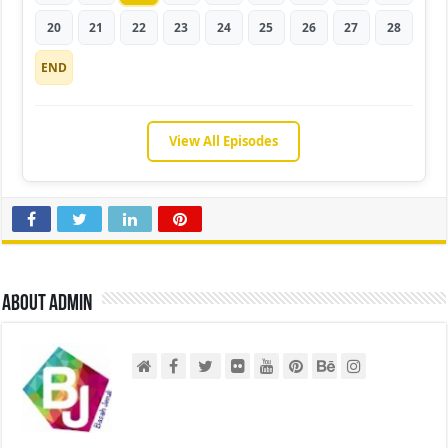
20
21
22
23
24
25
26
27
28
END
View All Episodes
About admin