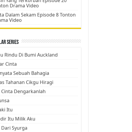
ih Yang Terkorban Episode 20
nton Drama Video
ta Dalam Sekam Episode 8 Tonton
ama Video
ar Series
ju Rindu Di Bumi Auckland
ar Cinta
nyata Sebuah Bahagia
as Tahanan Cikgu Hiragi
 Cinta Dengarkanlah
unsa
aki Itu
dir Itu Milik Aku
 Dari Syurga