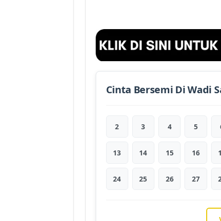
Cinta Bersemi Di Wadi S
2
3
4
5
13
14
15
16
24
25
26
27