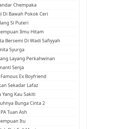
kandar Chempaka
ji Di Bawah Pokok Ceri
ang Si Puteri
rempuan Ilmu Hitam
ta Bersemi Di Wadi Safiyyah
ita Syurga
yang Layang Perkahwinan
anti Senja
Famous Ex Boyfriend
an Sekadar Lafaz
 Yang Kau Sakiti
uhnya Bunga Cinta 2
 PA Tuan Ash
rempuan Itu