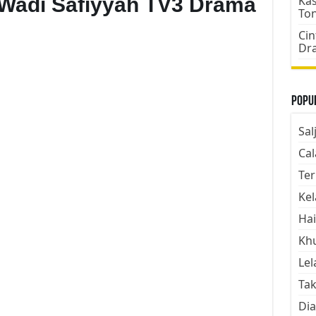
 Wadi Safiyyah TV3 Drama
Kas
To
Cin
Dr
Popul
Sal
Cal
Ter
Kel
Hai
Kh
Lel
Tak
Dia