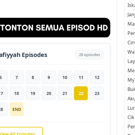
Is
Jan
Mal
Pe
Cin
Wan
afiyyah Episodes
28 episodes
La
Men
6
7
8
9
10
11
12
My 
Buk
17
18
19
20
21
22
23
Aku
Lur
28
END
Cik
Pe
View All Episodes