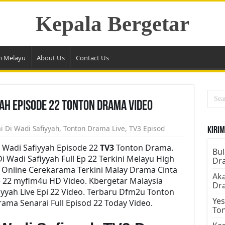
Kepala Bergetar
m Melayu
About Us
Contact Us
yah Episode 22 Tonton Drama Video
i Di Wadi Safiyyah
,
Tonton Drama Live
,
TV3 Episod
Kirim
 Wadi Safiyyah Episode 22
TV3
Tonton Drama.
Bul
Wadi Safiyyah Full Ep 22 Terkini Melayu High
Dr
h Online Cerekarama Terkini Malay Drama Cinta
Aka
e 22 myflm4u HD Video. Kbergetar Malaysia
Dr
yyah Live Epi 22 Video. Terbaru Dfm2u Tonton
Yes
rama Senarai Full Episod 22 Today Video.
To