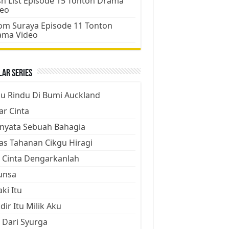
h List Episode 15 Tonton Drama
deo
m Suraya Episode 11 Tonton
ama Video
ar Series
ju Rindu Di Bumi Auckland
ar Cinta
nyata Sebuah Bahagia
as Tahanan Cikgu Hiragi
 Cinta Dengarkanlah
unsa
aki Itu
dir Itu Milik Aku
 Dari Syurga