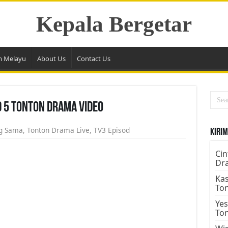
Kepala Bergetar
m Melayu
About Us
Contact Us
d 5 Tonton Drama Video
ng Sama
,
Tonton Drama Live
,
TV3 Episod
Kirim
Cin
Dr
Kas
To
Yes
To