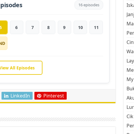
Episodes
Is
16 episodes
Jan
Mal
5
6
7
8
9
10
11
Pe
Cin
ND
Wan
La
View All Episodes
Men
My 
Buk
LinkedIn
Pinterest
Aku
Lur
Cik
Pe