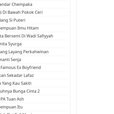
kandar Chempaka
ji Di Bawah Pokok Ceri
ang Si Puteri
rempuan Ilmu Hitam
ta Bersemi Di Wadi Safiyyah
ita Syurga
yang Layang Perkahwinan
anti Senja
Famous Ex Boyfriend
an Sekadar Lafaz
 Yang Kau Sakiti
uhnya Bunga Cinta 2
 PA Tuan Ash
rempuan Itu