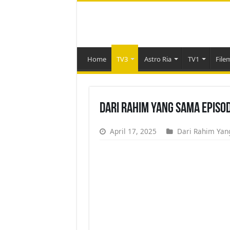
Home
TV3
Astro Ria
TV1
File
Dari Rahim Yang Sama Episo
April 17, 2025
Dari Rahim Ya