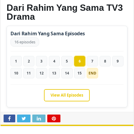
Dari Rahim Yang Sama TV3
Drama
Dari Rahim Yang Sama Episodes
16 episodes
1
2
3
4
5
6
7
8
9
10
11
12
13
14
15
END
View All Episodes