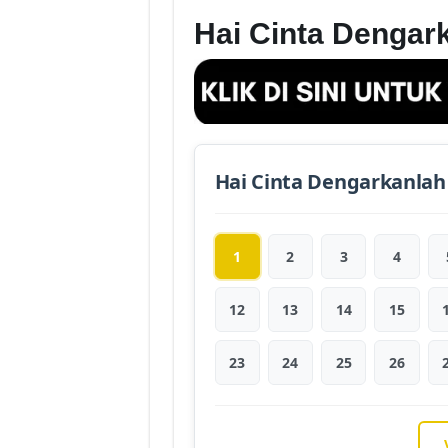
Hai Cinta Dengar
Hai Cinta Dengarkanlah
1
2
3
4
12
13
14
15
23
24
25
26