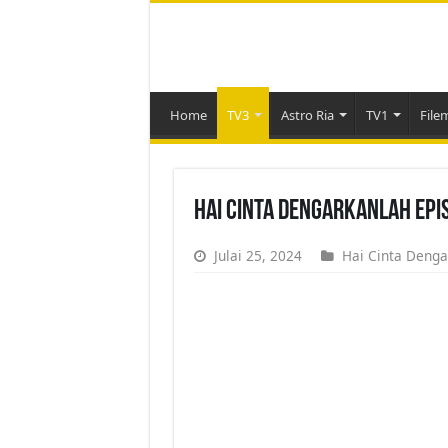
Home
TV3
Astro Ria
TV1
File
Hai Cinta Dengarkanlah Epi
Julai 25, 2024
Hai Cinta Denga