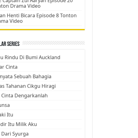
! Captain Zul Aaryan Episode 20
nton Drama Video
an Henti Bicara Episode 8 Tonton
ama Video
ar Series
ju Rindu Di Bumi Auckland
ar Cinta
nyata Sebuah Bahagia
as Tahanan Cikgu Hiragi
 Cinta Dengarkanlah
unsa
aki Itu
dir Itu Milik Aku
 Dari Syurga