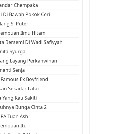
kandar Chempaka
ji Di Bawah Pokok Ceri
ang Si Puteri
rempuan Ilmu Hitam
ta Bersemi Di Wadi Safiyyah
ita Syurga
yang Layang Perkahwinan
anti Senja
Famous Ex Boyfriend
an Sekadar Lafaz
 Yang Kau Sakiti
uhnya Bunga Cinta 2
 PA Tuan Ash
rempuan Itu