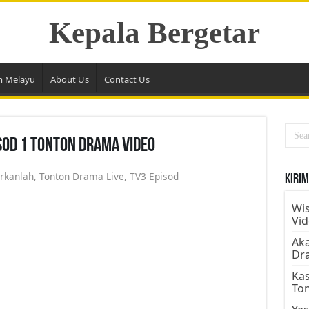
Kepala Bergetar
m Melayu
About Us
Contact Us
sod 1 Tonton Drama Video
rkanlah
,
Tonton Drama Live
,
TV3 Episod
Kirim
Wis
Vi
Aka
Dr
Kas
To