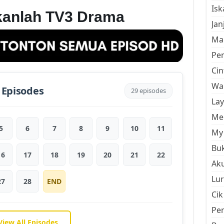
Is
kanlah TV3 Drama
Jan
Mal
Pe
Cin
Wan
 Episodes
29 episodes
La
Men
5
6
7
8
9
10
11
My 
Buk
16
17
18
19
20
21
22
Aku
Lur
27
28
END
Cik
Pe
View All Episodes