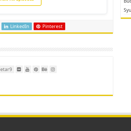
Bud
Sy
LinkedIn
Pinterest
etar9