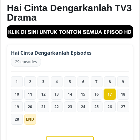
Hai Cinta Dengarkanlah TV3
Drama
Hai Cinta Dengarkanlah Episodes
29 episodes
1
2
3
4
5
6
7
8
9
10
11
12
13
14
15
16
17
18
19
20
21
22
23
24
25
26
27
28
END